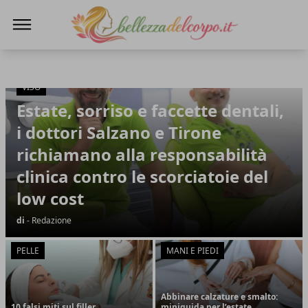
bellezzadelcorpo.it
bellezzadelcorpo.it
VISO
Articoli in Evidenza
Estate, sorriso e faccette dentali,
i dottori Salzano e Tirone
richiamano alla responsabilità
clinica contro le scorciatoie del
low cost
di
- Redazione
PELLE
MANI E PIEDI
Abbinare calzature e smalto:
10 falsi miti sul filler
miniguida per l’estate