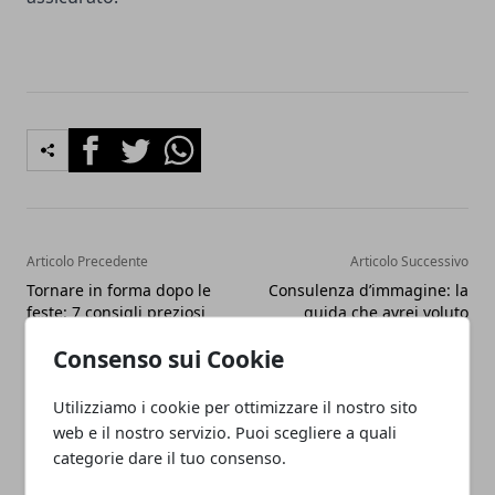
Facebook
Twitter
Whatsapp
Articolo Precedente
Articolo Successivo
Tornare in forma dopo le
Consulenza d’immagine: la
feste: 7 consigli preziosi
guida che avrei voluto
leggere prima di iniziare
Consenso sui Cookie
Utilizziamo i cookie per ottimizzare il nostro sito
web e il nostro servizio. Puoi scegliere a quali
categorie dare il tuo consenso.