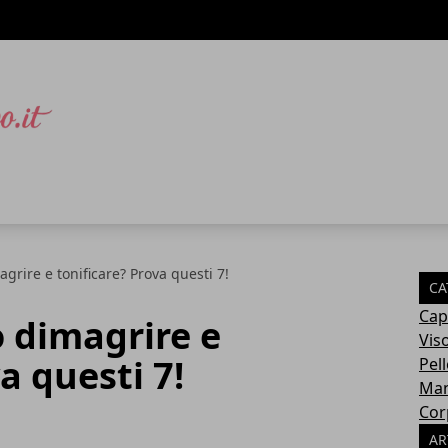
grire e tonificare? Prova questi 7!
CA
Cape
 dimagrire e
Vis
a questi 7!
Pell
Man
Cor
AR