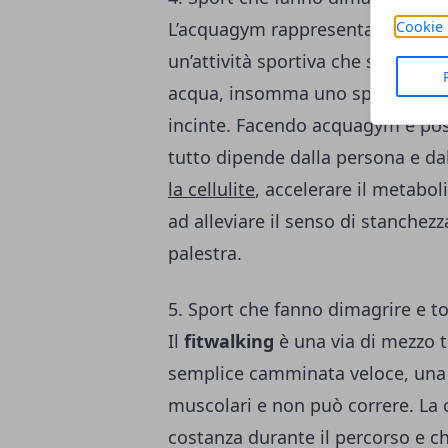
Cookie 
L’acquagym rappresenta un
mix 
un’attività sportiva che si basa su
acqua, insomma uno sport adatto 
incinte. Facendo acquagym è poss
tutto dipende dalla persona e dal
la cellulite
, accelerare il metabol
ad alleviare il senso di stanchezz
palestra.
5. Sport che fanno dimagrire e to
Il
fitwalking
è una via di mezzo t
semplice camminata veloce, una v
muscolari e non può correre. La
costanza durante il percorso e ch