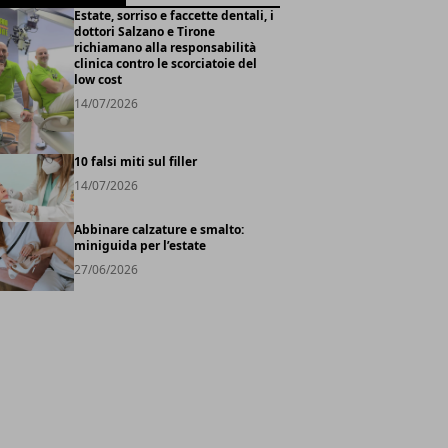
Estate, sorriso e faccette dentali, i
dottori Salzano e Tirone
richiamano alla responsabilità
clinica contro le scorciatoie del
low cost
14/07/2026
10 falsi miti sul filler
14/07/2026
Abbinare calzature e smalto:
miniguida per l’estate
27/06/2026