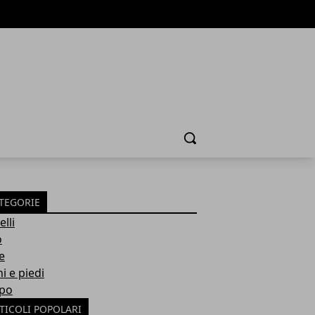
Cerca
TEGORIE
lli
o
e
i e piedi
po
TICOLI POPOLARI