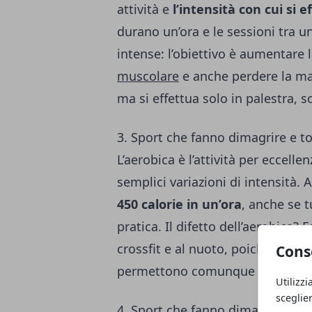
attività e
l’intensità con cui si e
durano un’ora e le sessioni tra u
intense: l’obiettivo è aumentare l
muscolare
e anche perdere la mas
ma si effettua solo in palestra, so
3. Sport che fanno dimagrire e to
L’aerobica è l’attività per eccelle
semplici variazioni di intensità. 
450 calorie in un’ora
, anche se t
pratica. Il difetto dell’aerobica
crossfit e al nuoto, poiché gli es
Cons
permettono comunque di dimagri
Utilizzi
sceglie
4. Sport che fanno dimagrire e t