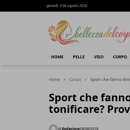
giovedì, il 06 agosto 2026
bellezzadelcorpo.it
HOME
PELLE
VISO
CORPO
Home
Corpo
Sport che fanno dima
Sport che fanno
tonificare? Prov
di
Redazione
28/08/2018