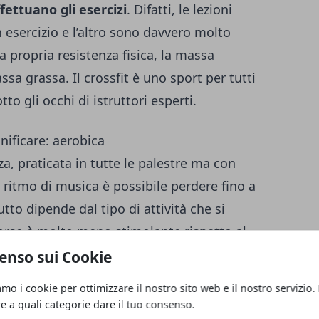
ffettuano gli esercizi
. Difatti, le lezioni
n esercizio e l’altro sono davvero molto
a propria resistenza fisica,
la massa
sa grassa. Il crossfit è uno sport per tutti
tto gli occhi di istruttori esperti.
nificare: aerobica
nza, praticata in tutte le palestre ma con
A ritmo di musica è possibile perdere fino a
utto dipende dal tipo di attività che si
? Forse è molto meno stimolante rispetto al
ercizi sono sempre gli stessi, ma
enso sui Cookie
re e tonificare in compagnia.
amo i cookie per ottimizzare il nostro sito web e il nostro servizio.
re a quali categorie dare il tuo consenso.
onificare: acquagym