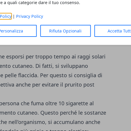
re a quali categorie dare il tuo consenso.
Policy
|
Privacy Policy
e
Personalizza
Rifiuta Opzionali
Accetta Tut
o molteplici:
che esporsi per troppo tempo ai raggi solari
ento cutaneo. Di fatti, si sviluppano
pelle flaccida. Per questo si consiglia di
tettiva anche per
evitare il prurito post
persona che fuma oltre 10 sigarette al
ramento cutaneo. Questo perché le sostanze
 che nell’organismo, si accumulano anche