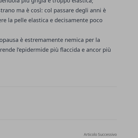
ndendola più grigia e troppo elastica;
trano ma è così: col passare degli anni è
dere la pelle elastica e decisamente poco
opausa
è estremamente nemica per la
i, rende l’epidermide più flaccida e ancor più
Articolo Successivo