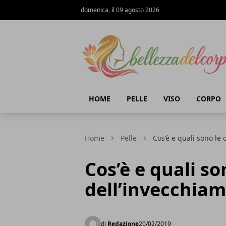
domenica, il 09 agosto 2026
bellezzadelcorpo.it
HOME
PELLE
VISO
CORPO
Home
Pelle
Cos’è e quali sono le 
Cos’è e quali so
dell’invecchiam
di
Redazione
20/02/2019