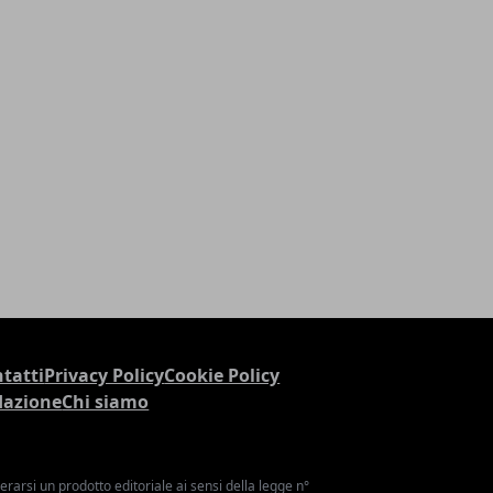
tatti
Privacy Policy
Cookie Policy
dazione
Chi siamo
arsi un prodotto editoriale ai sensi della legge n°