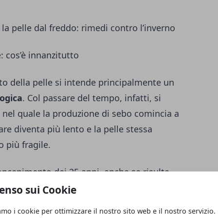
a pelle dal freddo: rimedi contro l’inverno
: cos’è innanzitutto
o della pelle si intende principalmente un
logica
. Col passare del tempo, infatti, si
e nel quale la produzione di sebo comincia a
are diventa più lento e la pelle stessa
 più fragile.
ncepimento dei 25 anni, anche se risulta
enso sui Cookie
amo i cookie per ottimizzare il nostro sito web e il nostro servizio.
tuaggio appena fatto: cosa fare e cosa