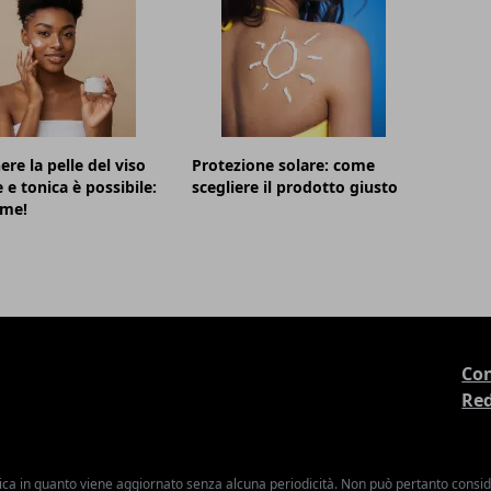
re la pelle del viso
Protezione solare: come
 e tonica è possibile:
scegliere il prodotto giusto
ome!
Con
Re
ica in quanto viene aggiornato senza alcuna periodicità. Non può pertanto consider