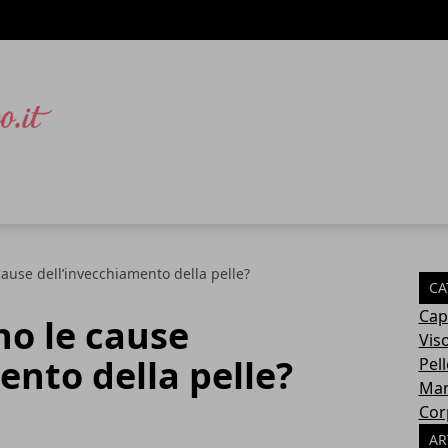
cause dell’invecchiamento della pelle?
CA
Cape
no le cause
Vis
ento della pelle?
Pell
Man
Cor
AR