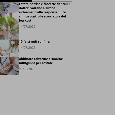
Estate, sorriso e faccette dentali, i
dottori Salzano e Tirone
richiamano alla responsabilità
clinica contro le scorciatoie del
low cost
14/07/2026
10 falsi miti sul filler
14/07/2026
Abbinare calzature e smalto:
miniguida per l’estate
27/06/2026