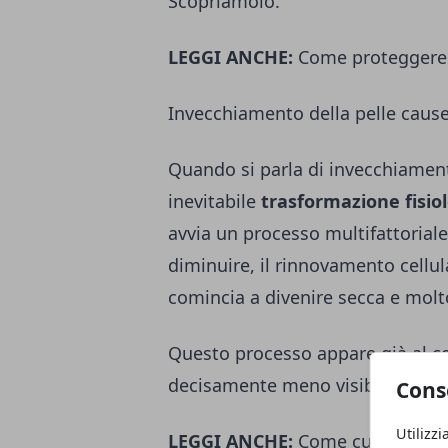
Scopriamolo.
LEGGI ANCHE:
Come proteggere l
Invecchiamento della pelle cause
Quando si parla di invecchiament
inevitabile
trasformazione fisio
avvia un processo multifattorial
diminuire, il rinnovamento cellul
comincia a divenire secca e molto
Questo processo appare già al co
decisamente meno visibile.
Cons
Utilizzi
LEGGI ANCHE:
Come curare un ta