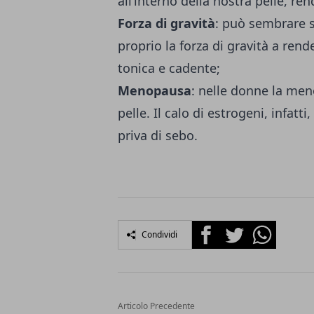
all’interno della nostra pelle, re
Forza di gravità
: può sembrare s
proprio la forza di gravità a ren
tonica e cadente;
Menopausa
: nelle donne la
men
pelle. Il calo di estrogeni, infatt
priva di sebo.
Facebook
Twitter
Whatsapp
Condividi
Articolo Precedente