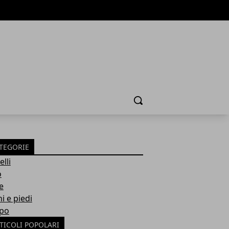
Cerca
TEGORIE
lli
o
e
i e piedi
po
TICOLI POPOLARI