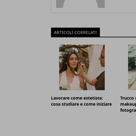
ARTICOLI CORRELATI
Lavorare come estetista:
Trucco s
cosa studiare e come iniziare
makeup 
fotogra