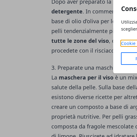
Dopo aver preparato la pelle, è 
Cons
detergente
. In commercio ce ne 
base di olio d’oliva per le pelli pi
Utilizzi
sceglie
pelli tendenzialmente più grass
tutte le zone del viso
, delicata
Cookie 
procedete con il risciacquo.
3. Preparate una maschera per il
La
maschera per il viso
è un mix 
salute della pelle. Sulla base del
esistono diverse ricette per altr
creare un composto a base di argil
proprietà nutritive. Per pelli gr
composta da fragole mescolate c
di limone. Riuscirete ad idratare 