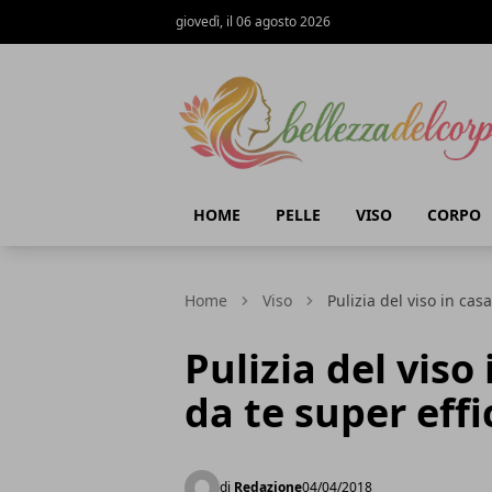
giovedì, il 06 agosto 2026
bellezzadelcorpo.it
HOME
PELLE
VISO
CORPO
Home
Viso
Pulizia del viso in cas
Pulizia del viso
da te super effi
di
Redazione
04/04/2018