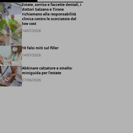
Estate, sorriso e faccette dentali, i
dottori Salzano e Tirone
richiamano alla responsabilità
clinica contro le scorciatoie del
low cost
14/07/2026
10 falsi miti sul filler
14/07/2026
Abbinare calzature e smalto:
miniguida per l’estate
27/06/2026