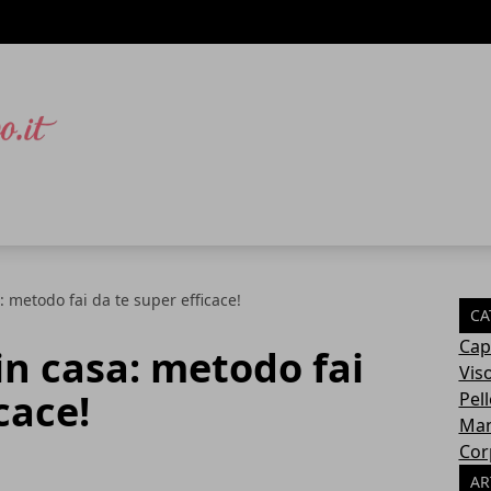
a: metodo fai da te super efficace!
CA
Cape
 in casa: metodo fai
Vis
cace!
Pell
Man
Cor
AR