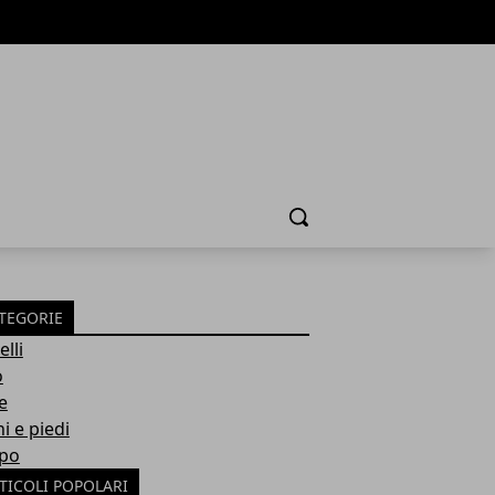
Cerca
TEGORIE
lli
o
e
i e piedi
po
TICOLI POPOLARI