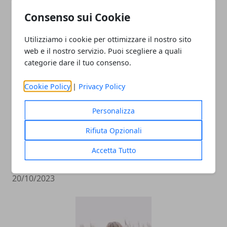
Consenso sui Cookie
ARTICOLI CORRELATI
Utilizziamo i cookie per ottimizzare il nostro sito
web e il nostro servizio. Puoi scegliere a quali
categorie dare il tuo consenso.
Cookie Policy
|
Privacy Policy
Personalizza
Rifiuta Opzionali
Gli strumenti da utilizzare per la
Accetta Tutto
manutenzione di una piscina
20/10/2023