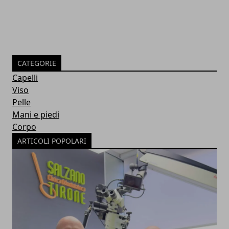
CATEGORIE
Capelli
Viso
Pelle
Mani e piedi
Corpo
ARTICOLI POPOLARI