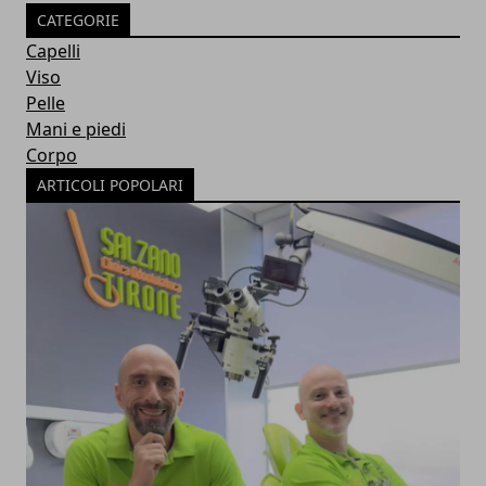
CATEGORIE
Capelli
Viso
Pelle
Mani e piedi
Corpo
ARTICOLI POPOLARI