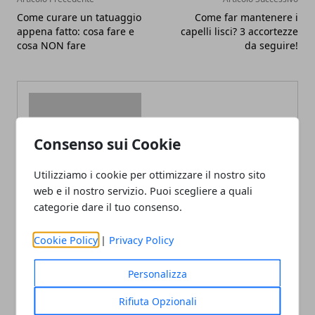
Come curare un tatuaggio
Come far mantenere i
appena fatto: cosa fare e
capelli lisci? 3 accortezze
cosa NON fare
da seguire!
Consenso sui Cookie
Redazione
Utilizziamo i cookie per ottimizzare il nostro sito
web e il nostro servizio. Puoi scegliere a quali
categorie dare il tuo consenso.
Cookie Policy
|
Privacy Policy
Personalizza
ARTICOLI CORRELATI
Rifiuta Opzionali