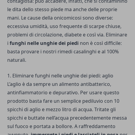
contagiosa: può accadere, infatti, che si contaminino
le dita dello stesso piede ma anche delle proprie
mani. Le cause della onicomicosi sono diverse:
eccessiva umidità, uso frequente di scarpe chiuse,
problemi di circolazione, diabete e così via. Eliminare
i
funghi nelle unghie dei piedi
non è così difficile:
basta provare i nostri rimedi casalinghi e al 100%
naturali.
1. Eliminare funghi nelle unghie dei piedi: aglio
L’aglio è da sempre un alimento antibatterico,
antinfiammatorio e depurativo. Per usare questo
prodotto basta fare un semplice pediluvio con 10
spicchi di aglio e mezzo litro di acqua. Tritate gli
spicchi e buttate nell’acqua precedentemente messa
sul fuoco e portata a bollore. A raffreddamento
avvenuto,
immergete i piedi e lasciateli in posa
per