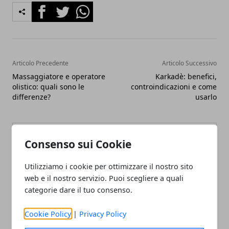
Facebook
Twitter
Whatsapp
Articolo Precedente
Articolo Successivo
Massaggiatore e operatore
Karkadè: benefici,
olistico: quali sono le
controindicazioni e come
differenze?
usarlo
Consenso sui Cookie
Utilizziamo i cookie per ottimizzare il nostro sito
web e il nostro servizio. Puoi scegliere a quali
Redazione
categorie dare il tuo consenso.
Cookie Policy
|
Privacy Policy