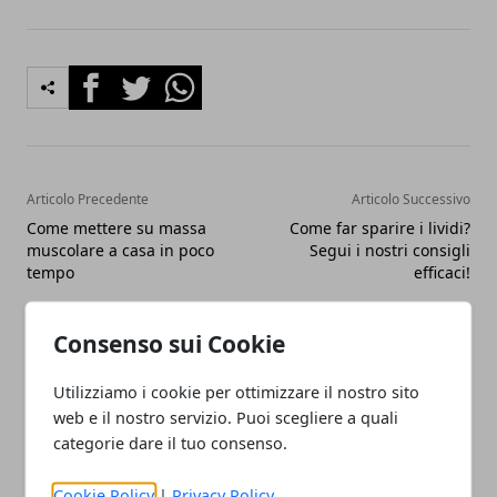
Facebook
Twitter
Whatsapp
Articolo Precedente
Articolo Successivo
Come mettere su massa
Come far sparire i lividi?
muscolare a casa in poco
Segui i nostri consigli
tempo
efficaci!
Consenso sui Cookie
Utilizziamo i cookie per ottimizzare il nostro sito
web e il nostro servizio. Puoi scegliere a quali
categorie dare il tuo consenso.
Redazione
Cookie Policy
|
Privacy Policy