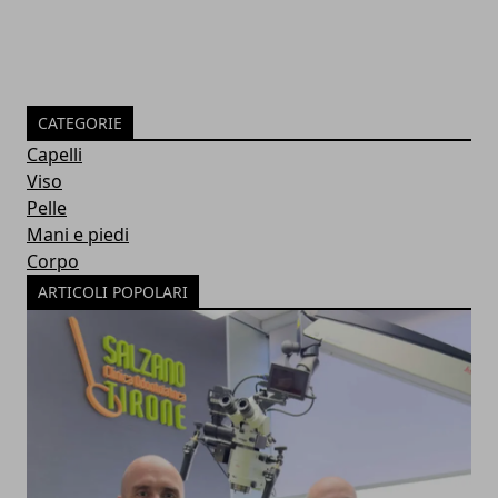
CATEGORIE
Capelli
Viso
Pelle
Mani e piedi
Corpo
ARTICOLI POPOLARI