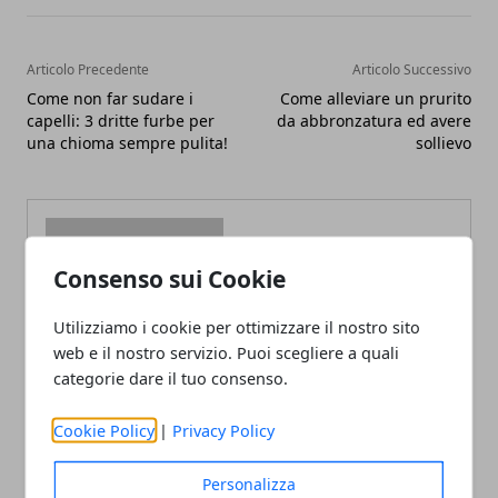
Articolo Precedente
Articolo Successivo
Come non far sudare i
Come alleviare un prurito
capelli: 3 dritte furbe per
da abbronzatura ed avere
una chioma sempre pulita!
sollievo
Consenso sui Cookie
Redazione
Utilizziamo i cookie per ottimizzare il nostro sito
web e il nostro servizio. Puoi scegliere a quali
categorie dare il tuo consenso.
Cookie Policy
|
Privacy Policy
Personalizza