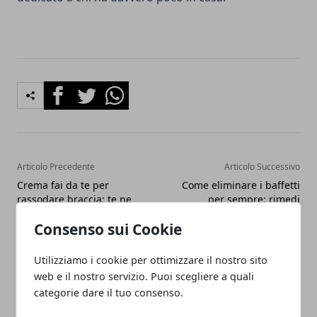
Facebook
Twitter
Whatsapp
Articolo Precedente
Articolo Successivo
Crema fai da te per
Come eliminare i baffetti
rassodare braccia: te ne
per sempre: rimedi
proponiamo 3!
naturali e non
Consenso sui Cookie
Utilizziamo i cookie per ottimizzare il nostro sito
web e il nostro servizio. Puoi scegliere a quali
categorie dare il tuo consenso.